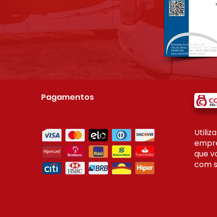
Pagamentos
Utili
empre
que v
com s