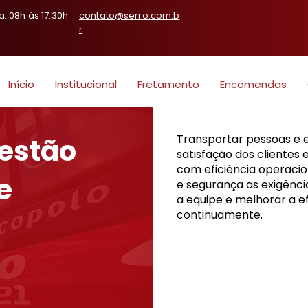
: 08h às 17:30h
contato@serro.com.b
r
Início
Institucional
Fretamento
Encomendas
Transportar pessoas e 
Gestão
satisfação dos clientes 
com eficiência operaci
e
e segurança as exigênci
a equipe e melhorar a e
continuamente.