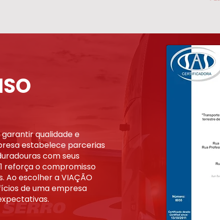
 ISO
garantir qualidade e
mpresa estabelece parcerias
 duradouras com seus
001 reforça o compromisso
. Ao escolher a VIAÇÃO
fícios de uma empresa
expectativas.